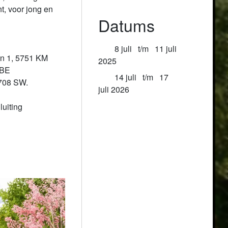
, voor jong en 
Datums
8 juli
t/m
11 juli
n 1, 5751 KM

2025
BE

14 juli
t/m
17
708 SW. 

juli 2026
uiting 