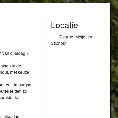
Locatie
Deurne, Meijel en
Stiphout
 van dinsdag 8 
atsen in de 
hout, met keuze 
se- en Limburgse 
tes leiden zo 
rakter te 
 elke dag 