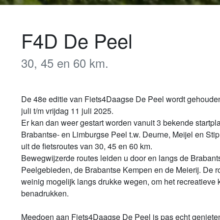
F4D De Peel
30, 45 en 60 km.
De 48e editie van Fiets4Daagse De Peel wordt gehouden
juli t/m vrijdag 11 juli 2025.

Er kan dan weer gestart worden vanuit 3 bekende startpla
Brabantse- en Limburgse Peel t.w. Deurne, Meijel en Stip
uit de fietsroutes van 30, 45 en 60 km.

Bewegwijzerde routes leiden u door en langs de Brabant
Peelgebieden, de Brabantse Kempen en de Meierij. De rou
weinig mogelijk langs drukke wegen, om het recreatieve ka
benadrukken.

Meedoen aan Fiets4Daagse De Peel is pas echt genieten,