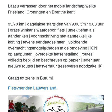
Laat u verrassen door het mooie landschap welke 
Friesland, Groningen en Drenthe kent.

35/70 km | dagelijkse starttijden van 9.00 t/m 13.00 uur 
| gratis winkans waardebon fiets | uniek t-shirt als 
aandenken | voorinschrijving met aantrekkelijke 
korting | tevens eendaagse ritten | voldoende 
overnachtingsmogelijkheden in de omgeving | ION 
oplaadpunten | overdekte fietsenstalling | routes 
volledig bepijld en beschreven op papier | ieder jaar 
nieuwe routes | fietsverhuur (reserveren noodzakelijk)

Graag tot ziens in Burum!
Fietsvrienden Lauwersland