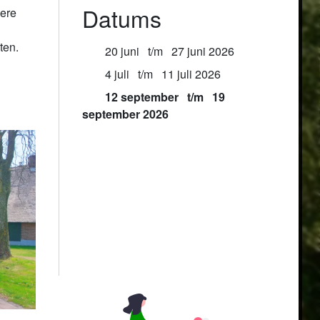
Datums
ere 
en.

20 juni
t/m
27 juni 2026
4 juli
t/m
11 juli 2026
12 september
t/m
19
september 2026