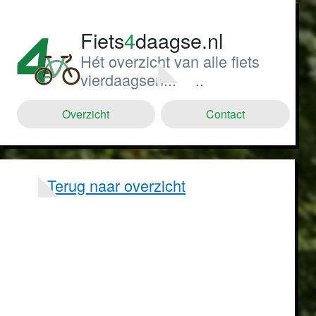
Fiets
4
daagse.nl
Hét overzicht van alle fiets
vierdaagsen...
..
Overzicht
Contact
Terug naar overzicht